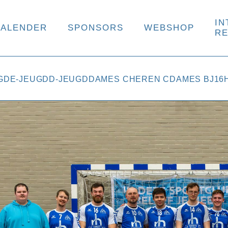
IN
KALENDER
SPONSORS
WEBSHOP
R
GD
E-JEUGD
D-JEUGD
DAMES C
HEREN C
DAMES B
J16