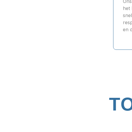
Ons
het
sne
res
en 
T