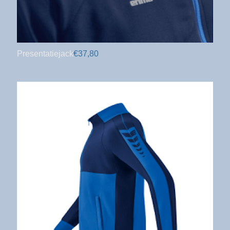
Presentatiejack
€37,80